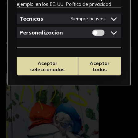
Tipo de uso *
ejemplo, en los EE. UU.
Política de privacidad
Tecnicas
Siempre activas
Permitir cookies 
Personalizacion
Obra en la que está interesado/a
*
2532-PINT/Polvo y Oro
Aceptar
Aceptar
seleccionadas
todas