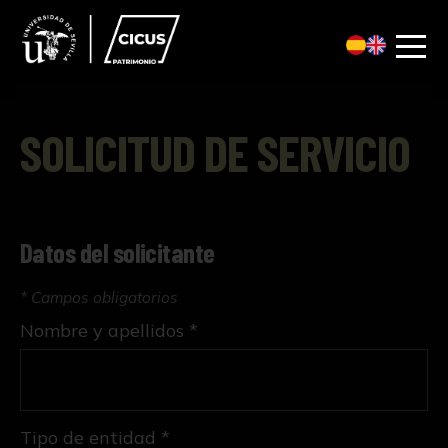
SOLICITUD DE SERVICIO
Datos del solicitante
* Campos obligatorios
Nombre y apellidos *
Tipo de entidad *