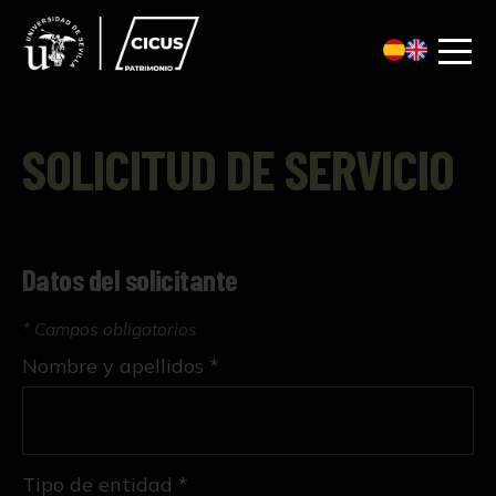
SOLICITUD DE SERVICIO
Datos del solicitante
* Campos obligatorios
Nombre y apellidos *
Tipo de entidad *