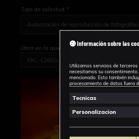
Tipo de solicitud *
Información sobre las co
Obra en la que está interesado/a
*
FAC-126/La Fractura
Utilizamos servicios de terceros 
necesitamos su consentimiento. 
mencionado. Esto también incluye
procesamiento de datos fuera de
Tecnicas
Personalizacion