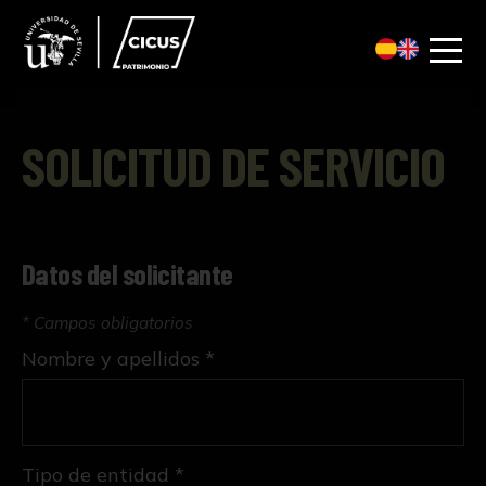
SOLICITUD DE SERVICIO
Datos del solicitante
* Campos obligatorios
Nombre y apellidos *
Tipo de entidad *