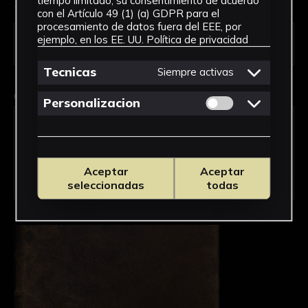
tiempo limitado, su consentimiento de acuerdo
Tipo de uso *
con el Artículo 49 (1) (a) GDPR para el
procesamiento de datos fuera del EEE, por
ejemplo, en los EE. UU.
Política de privacidad
Tecnicas
Siempre activas
Obra en la que está interesado/a
*
Permitir cookies 
Personalizacion
GFA-0003-000/Admirables efectos de la
providencia sucedidos en la vida, e
imperio de Leopoldo Primero ... : Tomo
Tercero, en que se trata de los sucessos
Aceptar
Aceptar
seleccionadas
todas
del Año 1682. asta el de 1705