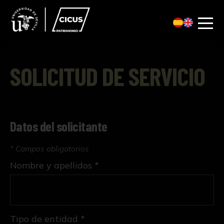
SOLICITUD DE SERVICIO
Datos del solicitante
* Campos obligatorios
Nombre y apellidos *
Tipo de entidad *