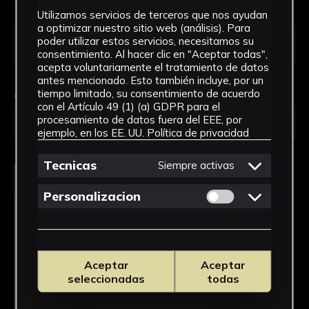
Tipo de uso *
Utilizamos servicios de terceros que nos ayudan
a optimizar nuestro sitio web (análisis). Para
poder utilizar estos servicios, necesitamos su
consentimiento. Al hacer clic en "Aceptar todas",
acepta voluntariamente el tratamiento de datos
antes mencionado. Esto también incluye, por un
tiempo limitado, su consentimiento de acuerdo
Obra en la que está interesado/a
*
con el Artículo 49 (1) (a) GDPR para el
procesamiento de datos fuera del EEE, por
FPED-0015/Plumas de madera
ejemplo, en los EE. UU.
Política de privacidad
Tecnicas
Siempre activas
Permitir cookies 
Personalizacion
Aceptar
Aceptar
seleccionadas
todas