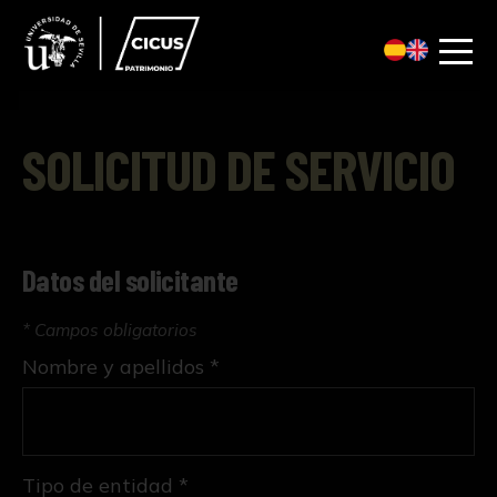
SOLICITUD DE SERVICIO
Datos del solicitante
* Campos obligatorios
Nombre y apellidos *
Tipo de entidad *