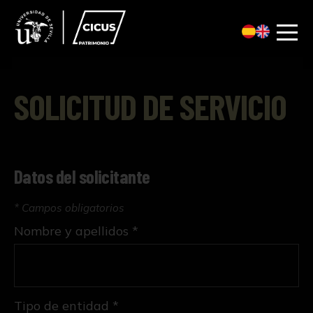
SOLICITUD DE SERVICIO
Datos del solicitante
* Campos obligatorios
Nombre y apellidos *
Tipo de entidad *