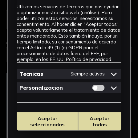
Tipo de uso *
Utilizamos servicios de terceros que nos ayudan
a optimizar nuestro sitio web (análisis). Para
poder utilizar estos servicios, necesitamos su
consentimiento. Al hacer clic en "Aceptar todas",
acepta voluntariamente el tratamiento de datos
antes mencionado. Esto también incluye, por un
tiempo limitado, su consentimiento de acuerdo
Obra en la que está interesado/a
*
con el Artículo 49 (1) (a) GDPR para el
procesamiento de datos fuera del EEE, por
FPED-0053/Regletas de Cuisenaire
ejemplo, en los EE. UU.
Política de privacidad
Tecnicas
Siempre activas
Permitir cookies 
Personalizacion
Aceptar
Aceptar
seleccionadas
todas