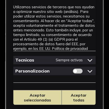
Tipo de uso *
Utilizamos servicios de terceros que nos ayudan
a optimizar nuestro sitio web (análisis). Para
poder utilizar estos servicios, necesitamos su
consentimiento. Al hacer clic en "Aceptar todas",
acepta voluntariamente el tratamiento de datos
antes mencionado. Esto también incluye, por un
Obra en la que está interesado/a
*
tiempo limitado, su consentimiento de acuerdo
con el Artículo 49 (1) (a) GDPR para el
FPED-0060/Libro de Historia de España
procesamiento de datos fuera del EEE, por
(segundo grado)
ejemplo, en los EE. UU.
Política de privacidad
Tecnicas
Siempre activas
Permitir cookies 
Personalizacion
Aceptar
Aceptar
seleccionadas
todas