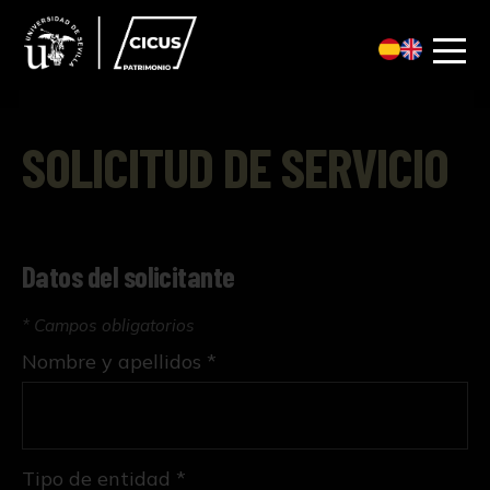
SOLICITUD DE SERVICIO
Datos del solicitante
* Campos obligatorios
Nombre y apellidos *
Tipo de entidad *