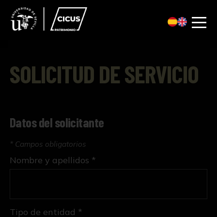
SOLICITUD DE SERVICIO
Datos del solicitante
* Campos obligatorios
Nombre y apellidos *
Tipo de entidad *