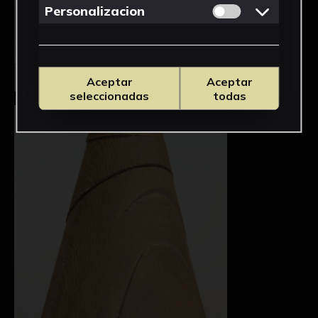
Permitir cookies 
Personalizacion
Seleccionar
Aceptar
Aceptar
seleccionadas
todas