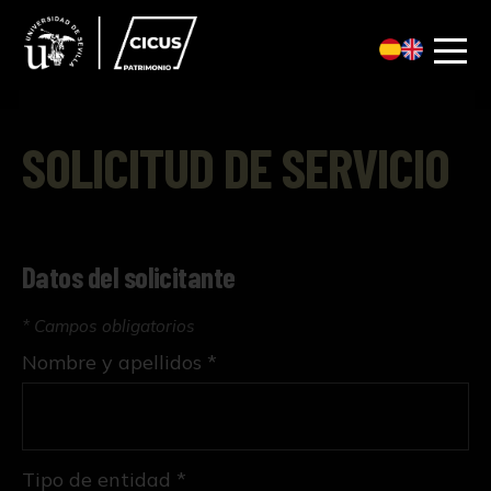
SOLICITUD DE SERVICIO
Datos del solicitante
* Campos obligatorios
Nombre y apellidos *
Tipo de entidad *