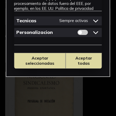
Tipo de uso *
procesamiento de datos fuera del EEE, por
ejemplo, en los EE. UU.
Política de privacidad
Tecnicas
Siempre activas
Permitir cookies 
Personalizacion
Obra en la que está interesado/a
*
FPED-0090/Programa de iniciación
Nacional-Sindicalismo (Primera
Enseñanza)
Aceptar
Aceptar
seleccionadas
todas