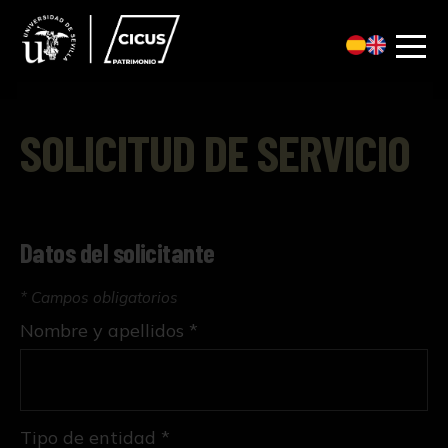
SOLICITUD DE SERVICIO
Datos del solicitante
* Campos obligatorios
Nombre y apellidos *
Tipo de entidad *