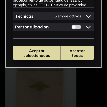
procesamiento de datos fuera del EEE, por
Tipo de uso *
ejemplo, en los EE. UU.
Política de privacidad
Tecnicas
Siempre activas
Permitir cookies 
Personalizacion
Obra en la que está interesado/a
*
FPED-0099/Cuaderno de apuntes de la
sección femenina (núm. 82)
Aceptar
Aceptar
seleccionadas
todas