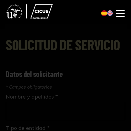
SOLICITUD DE SERVICIO
Datos del solicitante
* Campos obligatorios
Nombre y apellidos *
Tipo de entidad *