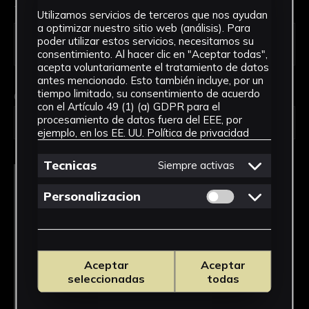
Tipo de uso *
Utilizamos servicios de terceros que nos ayudan
a optimizar nuestro sitio web (análisis). Para
poder utilizar estos servicios, necesitamos su
consentimiento. Al hacer clic en "Aceptar todas",
acepta voluntariamente el tratamiento de datos
antes mencionado. Esto también incluye, por un
tiempo limitado, su consentimiento de acuerdo
Obra en la que está interesado/a
*
con el Artículo 49 (1) (a) GDPR para el
procesamiento de datos fuera del EEE, por
FPED-0109/Libro de calificación escolar
ejemplo, en los EE. UU.
Política de privacidad
Tecnicas
Siempre activas
Permitir cookies 
Personalizacion
Aceptar
Aceptar
seleccionadas
todas