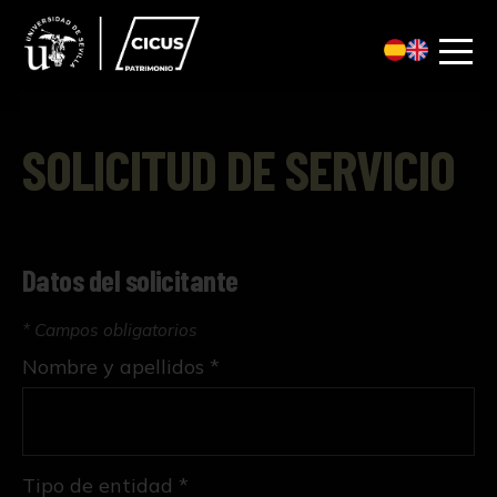
SOLICITUD DE SERVICIO
Datos del solicitante
* Campos obligatorios
Nombre y apellidos *
Tipo de entidad *