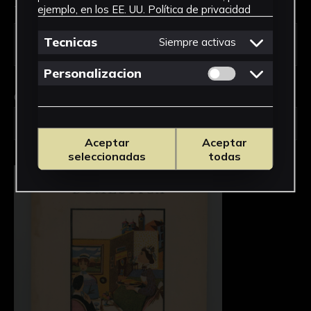
Tipo de uso *
ejemplo, en los EE. UU.
Política de privacidad
Tecnicas
Siempre activas
Permitir cookies 
Personalizacion
Obra en la que está interesado/a
*
FPED-0114/Economía Doméstica
Aceptar
Aceptar
seleccionadas
todas