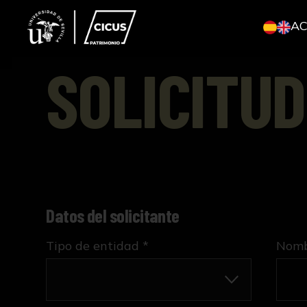
A
SOLICITUD
Datos del solicitante
Tipo de entidad *
Nombr