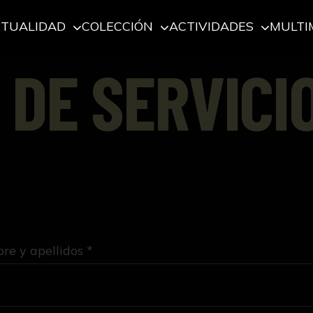
CTUALIDAD
COLECCIÓN
ACTIVIDADES
MULTI
 DE SERVICI
e y apellidos *