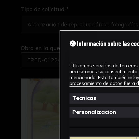
Tipo de solicitud *
Información sobre las co
Obra en la que está interesado/a
*
FPED-0122/Recordatorios de Primera Com
Utilizamos servicios de terceros 
necesitamos su consentimiento. 
mencionado. Esto también incluye
procesamiento de datos fuera de
Tecnicas
Personalizacion