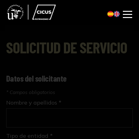
SOLICITUD DE SERVICIO
Datos del solicitante
* Campos obligatorios
Nombre y apellidos *
Tipo de entidad *