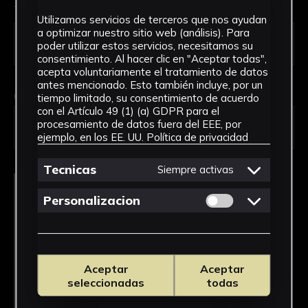
Tipo de uso *
Utilizamos servicios de terceros que nos ayudan
a optimizar nuestro sitio web (análisis). Para
poder utilizar estos servicios, necesitamos su
consentimiento. Al hacer clic en "Aceptar todas",
acepta voluntariamente el tratamiento de datos
antes mencionado. Esto también incluye, por un
Obra en la que está interesado/a
*
tiempo limitado, su consentimiento de acuerdo
con el Artículo 49 (1) (a) GDPR para el
FPED-0124/Alma Piadosa. Devocional de
procesamiento de datos fuera del EEE, por
Primera Comunión
ejemplo, en los EE. UU.
Política de privacidad
Tecnicas
Siempre activas
Permitir cookies 
Personalizacion
Aceptar
Aceptar
seleccionadas
todas