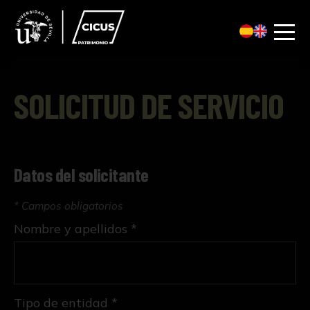
SOLICITUD DE SERVICIO
Datos del solicitante
* Campos obligatorios
Nombre y apellidos *
Tipo de entidad *