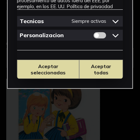
procesamiento de datos fuera del EEE, por
Tipo de uso *
ejemplo, en los EE. UU.
Política de privacidad
Tecnicas
Siempre activas
Permitir cookies 
Personalizacion
Obra en la que está interesado/a
*
FPED-0131/Cuentos Toray "Las alumnas
tramposas"
Aceptar
Aceptar
seleccionadas
todas