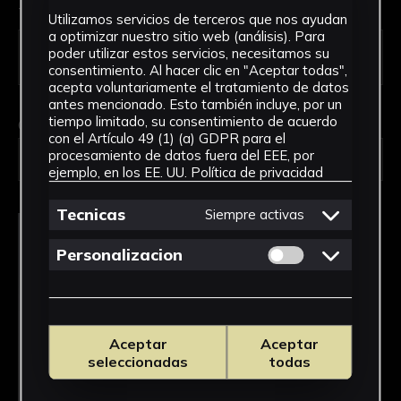
Tipo de uso *
Utilizamos servicios de terceros que nos ayudan
a optimizar nuestro sitio web (análisis). Para
poder utilizar estos servicios, necesitamos su
consentimiento. Al hacer clic en "Aceptar todas",
acepta voluntariamente el tratamiento de datos
antes mencionado. Esto también incluye, por un
tiempo limitado, su consentimiento de acuerdo
Obra en la que está interesado/a
*
con el Artículo 49 (1) (a) GDPR para el
procesamiento de datos fuera del EEE, por
FPED-0135/Muñeca de cartón (pequeña)
ejemplo, en los EE. UU.
Política de privacidad
Tecnicas
Siempre activas
Permitir cookies 
Personalizacion
Aceptar
Aceptar
seleccionadas
todas