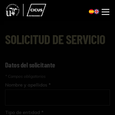
SOLICITUD DE SERVICIO
Datos del solicitante
* Campos obligatorios
Nombre y apellidos *
Tipo de entidad *