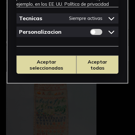
Tipo de uso *
ejemplo, en los EE. UU.
Política de privacidad
Tecnicas
Siempre activas
Permitir cookies 
Personalizacion
Obra en la que está interesado/a
*
FPED-0136/Labores de dechado
Aceptar
Aceptar
seleccionadas
todas