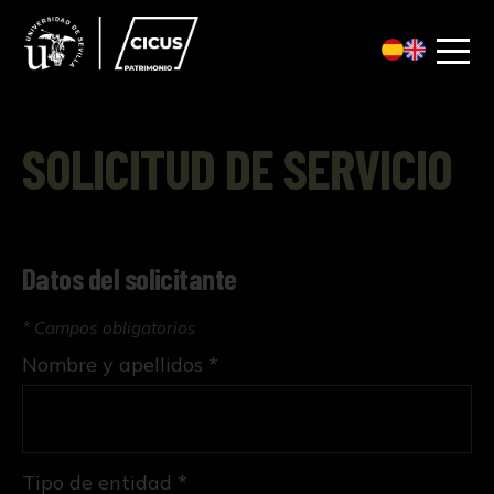
SOLICITUD DE SERVICIO
Datos del solicitante
* Campos obligatorios
Nombre y apellidos *
Tipo de entidad *