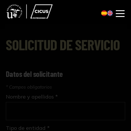
SOLICITUD DE SERVICIO
Datos del solicitante
* Campos obligatorios
Nombre y apellidos *
Tipo de entidad *