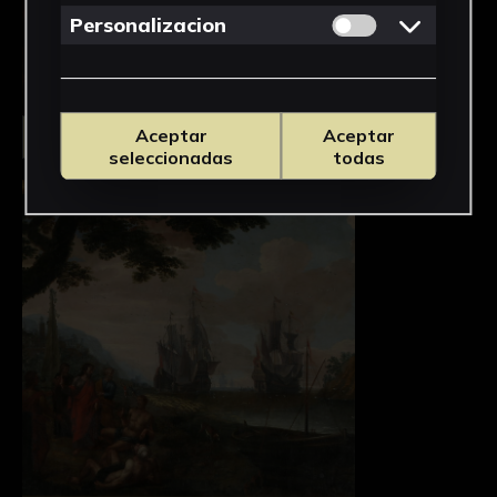
Permitir cookies 
Personalizacion
Aceptar
Aceptar
Seleccionar
seleccionadas
todas