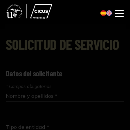
SOLICITUD DE SERVICIO
Datos del solicitante
* Campos obligatorios
Nombre y apellidos *
Tipo de entidad *