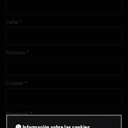
Calle *
Número *
Ciudad *
Provincia *
Información sobre las cookies