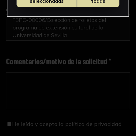
seleccionadas
todas
Obra en la que está interesado/a
*
FSPC-00006/Colección de folletos del
programa de extensión cultural de la
Universidad de Sevilla
Comentarios/motivo de la solicitud *
He leído y acepto
la política de privacidad