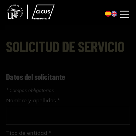
SOLICITUD DE SERVICIO
Datos del solicitante
* Campos obligatorios
Nombre y apellidos *
Tipo de entidad *