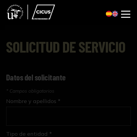
SOLICITUD DE SERVICIO
Datos del solicitante
* Campos obligatorios
Nombre y apellidos *
Tipo de entidad *