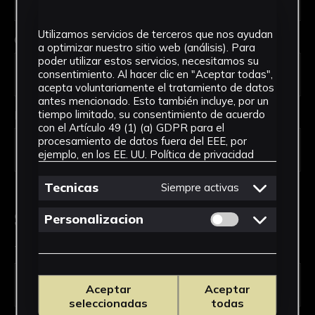
Utilizamos servicios de terceros que nos ayudan
Código Postal *
a optimizar nuestro sitio web (análisis). Para
poder utilizar estos servicios, necesitamos su
consentimiento. Al hacer clic en "Aceptar todas",
acepta voluntariamente el tratamiento de datos
antes mencionado. Esto también incluye, por un
País *
tiempo limitado, su consentimiento de acuerdo
con el Artículo 49 (1) (a) GDPR para el
procesamiento de datos fuera del EEE, por
ejemplo, en los EE. UU.
Política de privacidad
Tecnicas
Siempre activas
Solicitud de Servicio
Permitir cookies 
Personalizacion
Tipo de solicitud *
Aceptar
Aceptar
seleccionadas
todas