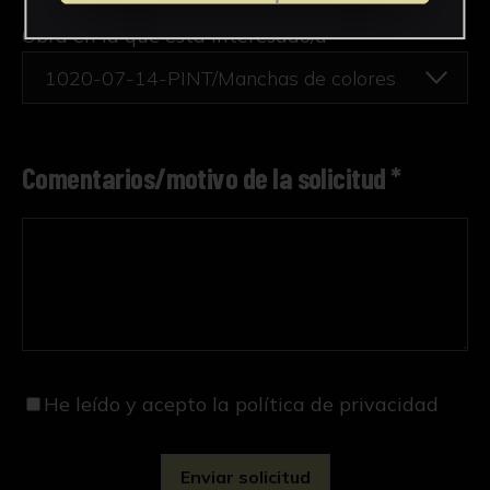
Obra en la que está interesado/a
*
1020-07-14-PINT/Manchas de colores
Comentarios/motivo de la solicitud *
He leído y acepto
la política de privacidad