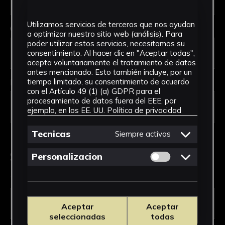
Utilizamos servicios de terceros que nos ayudan
Código Postal *
a optimizar nuestro sitio web (análisis). Para
poder utilizar estos servicios, necesitamos su
consentimiento. Al hacer clic en "Aceptar todas",
acepta voluntariamente el tratamiento de datos
antes mencionado. Esto también incluye, por un
País *
tiempo limitado, su consentimiento de acuerdo
con el Artículo 49 (1) (a) GDPR para el
procesamiento de datos fuera del EEE, por
ejemplo, en los EE. UU.
Política de privacidad
Tecnicas
Siempre activas
Solicitud de Servicio
Permitir cookies 
Personalizacion
Tipo de solicitud *
Aceptar
Aceptar
seleccionadas
todas