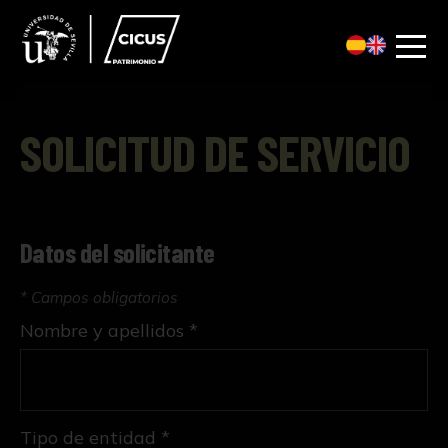
SOLICITUD DE SERVICIO
Datos del solicitante
* Campos obligatorios
Nombre y apellidos *
Tipo de entidad *