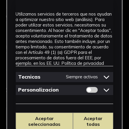
Utilizamos servicios de terceros que nos ayudan
Código Postal *
a optimizar nuestro sitio web (análisis). Para
poder utilizar estos servicios, necesitamos su
consentimiento. Al hacer clic en "Aceptar todas",
acepta voluntariamente el tratamiento de datos
antes mencionado. Esto también incluye, por un
País *
tiempo limitado, su consentimiento de acuerdo
con el Artículo 49 (1) (a) GDPR para el
procesamiento de datos fuera del EEE, por
ejemplo, en los EE. UU.
Política de privacidad
Tecnicas
Siempre activas
Solicitud de Servicio
Permitir cookies 
Personalizacion
Tipo de solicitud *
Aceptar
Aceptar
seleccionadas
todas