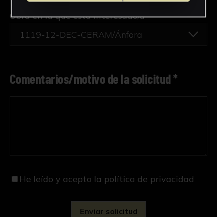
Obra en la que está interesado/a
*
1119-12-DEC-CERAM/Ánfora
Comentarios/motivo de la solicitud *
He leído y acepto
la política de privacidad