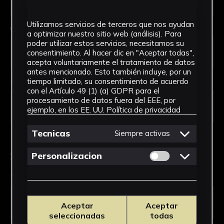
Utilizamos servicios de terceros que nos ayudan
Código Postal *
a optimizar nuestro sitio web (análisis). Para
poder utilizar estos servicios, necesitamos su
consentimiento. Al hacer clic en "Aceptar todas",
acepta voluntariamente el tratamiento de datos
antes mencionado. Esto también incluye, por un
País *
tiempo limitado, su consentimiento de acuerdo
con el Artículo 49 (1) (a) GDPR para el
procesamiento de datos fuera del EEE, por
ejemplo, en los EE. UU.
Política de privacidad
Tecnicas
Siempre activas
Solicitud de Servicio
Permitir cookies 
Personalizacion
Tipo de solicitud *
Aceptar
Aceptar
seleccionadas
todas