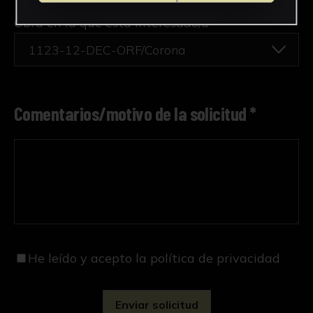
Obra en la que está interesado/a
*
1123-12-DEC-ORF/Corona
Comentarios/motivo de la solicitud *
He leído y acepto
la política de privacidad