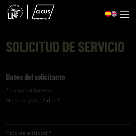
SOLICITUD DE SERVICIO
Datos del solicitante
* Campos obligatorios
Nombre y apellidos *
Tipo de entidad *