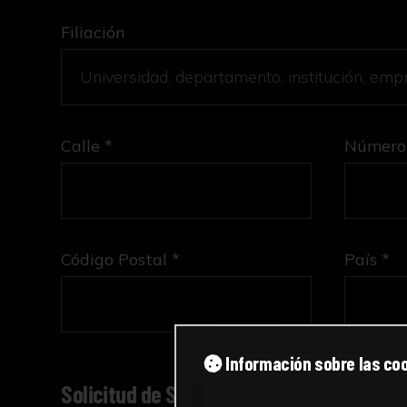
Filiación
Calle *
Número
Código Postal *
País *
Información sobre las co
Solicitud de Servicio