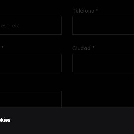
Teléfono *
 *
Ciudad *
okies