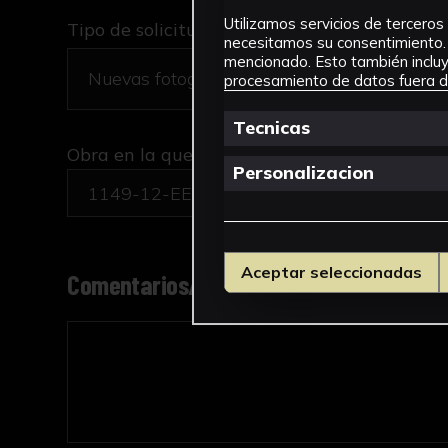
Utilizamos servicios de terceros 
Tipo de solicitud *
necesitamos su consentimiento. 
mencionado. Esto también incluye
procesamiento de datos fuera de
Tecnicas
Obra en la que está interesado/a
*
Personalizacion
1149-12-EECC-ESC/San Fulgencio
Aceptar seleccionadas
Comentarios/motivo de la solicitud *