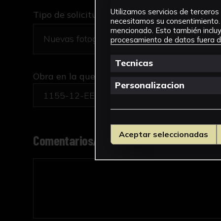
Utilizamos servicios de terceros 
Tipo de solicitud *
necesitamos su consentimiento. 
mencionado. Esto también incluye
procesamiento de datos fuera de
Tecnicas
Obra en la que está interesado/a
*
Personalizacion
1155-12-EECC-ESC/Espinario
Aceptar seleccionadas
Comentarios/motivo de la solicitud *