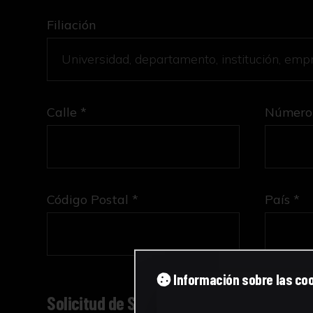
Filiación
Calle *
Número
Código Postal *
País *
Información sobre las co
Solicitud de Servicio