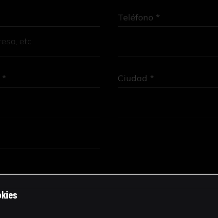
Teléfono *
 *
Ciudad *
okies