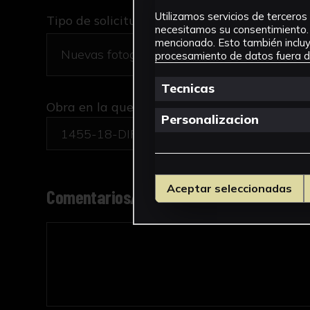
Utilizamos servicios de terceros 
Tipo de solicitud *
necesitamos su consentimiento. 
mencionado. Esto también incluye
procesamiento de datos fuera de
Tecnicas
Obra en la que está interesado/a
*
Personalizacion
1455-18-DIR-GRAB/Bulevar
Aceptar seleccionadas
Comentarios/motivo de la solicitud *