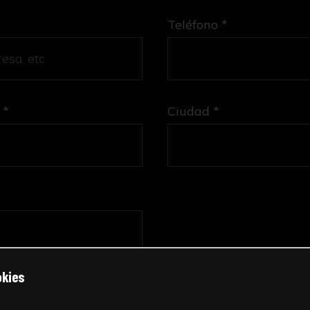
Teléfono *
 *
Ciudad *
okies