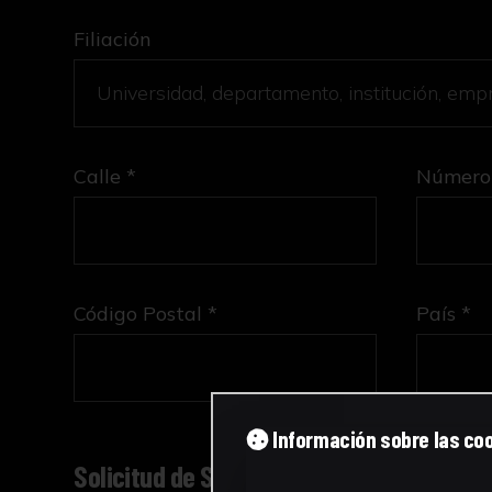
Filiación
Calle *
Número
Código Postal *
País *
Información sobre las co
Solicitud de Servicio