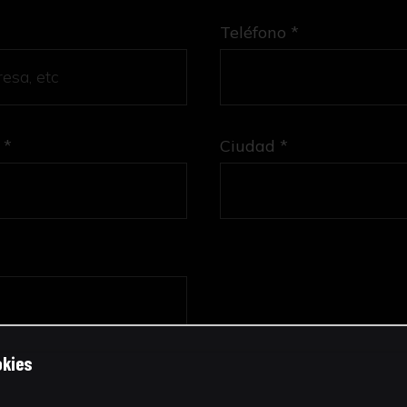
Teléfono *
 *
Ciudad *
okies