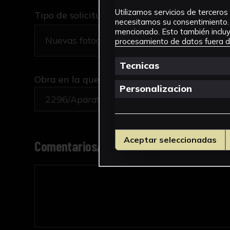
Utilizamos servicios de terceros 
Tipo de solicitud *
necesitamos su consentimiento. 
mencionado. Esto también incluye
procesamiento de datos fuera de
Tecnicas
Obra en la que está interesado/a
*
Personalizacion
2296/Aparato de Haldat
Aceptar seleccionadas
Comentarios/motivo de la solicitud *