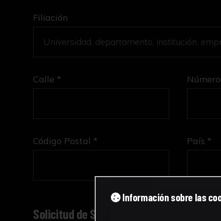
Filiación
Calle *
Número
Código Postal *
País *
Información sobre las co
Solicitud de Servicio