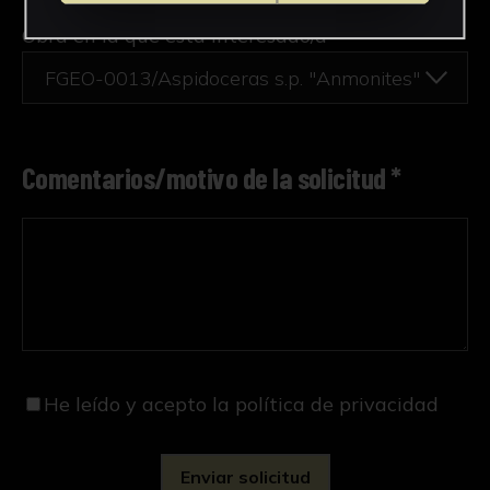
Obra en la que está interesado/a
*
FGEO-0013/Aspidoceras s.p. "Anmonites"
Comentarios/motivo de la solicitud *
He leído y acepto
la política de privacidad