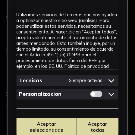
Utilizamos servicios de terceros que nos ayudan
Código Postal *
a optimizar nuestro sitio web (análisis). Para
poder utilizar estos servicios, necesitamos su
consentimiento. Al hacer clic en "Aceptar todas",
acepta voluntariamente el tratamiento de datos
antes mencionado. Esto también incluye, por un
País *
tiempo limitado, su consentimiento de acuerdo
con el Artículo 49 (1) (a) GDPR para el
procesamiento de datos fuera del EEE, por
ejemplo, en los EE. UU.
Política de privacidad
Tecnicas
Siempre activas
Solicitud de Servicio
Permitir cookies 
Personalizacion
Tipo de solicitud *
Aceptar
Aceptar
seleccionadas
todas