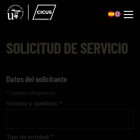
SOLICITUD DE SERVICIO
Datos del solicitante
* Campos obligatorios
Nombre y apellidos *
Tipo de entidad *