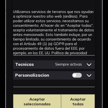
Utilizamos servicios de terceros que nos ayudan
Código Postal *
a optimizar nuestro sitio web (análisis). Para
poder utilizar estos servicios, necesitamos su
consentimiento. Al hacer clic en "Aceptar todas",
acepta voluntariamente el tratamiento de datos
antes mencionado. Esto también incluye, por un
País *
tiempo limitado, su consentimiento de acuerdo
con el Artículo 49 (1) (a) GDPR para el
procesamiento de datos fuera del EEE, por
ejemplo, en los EE. UU.
Política de privacidad
Tecnicas
Siempre activas
Solicitud de Servicio
Permitir cookies 
Personalizacion
Tipo de solicitud *
Aceptar
Aceptar
seleccionadas
todas