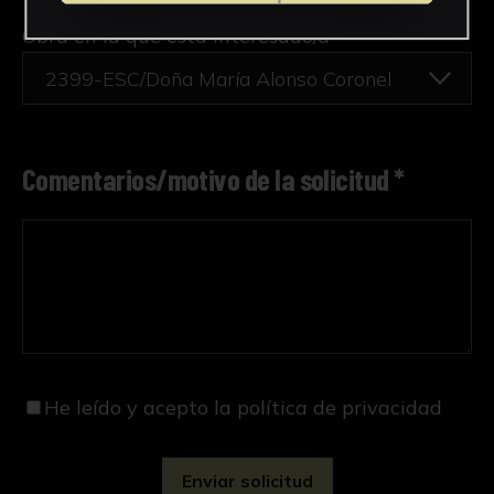
Obra en la que está interesado/a
*
2399-ESC/Doña María Alonso Coronel
Comentarios/motivo de la solicitud *
He leído y acepto
la política de privacidad