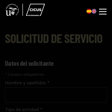
SOLICITUD DE SERVICIO
Datos del solicitante
* Campos obligatorios
Nombre y apellidos *
Tipo de entidad *