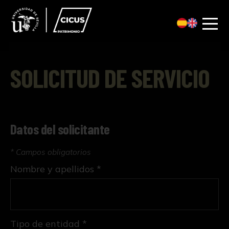
SOLICITUD DE SERVICIO
Datos del solicitante
* Campos obligatorios
Nombre y apellidos *
Tipo de entidad *