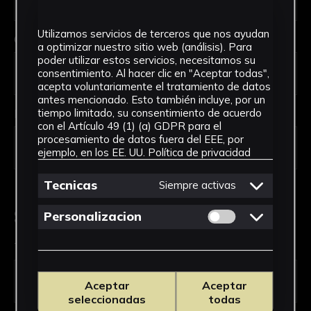
Utilizamos servicios de terceros que nos ayudan
Código Postal *
a optimizar nuestro sitio web (análisis). Para
poder utilizar estos servicios, necesitamos su
consentimiento. Al hacer clic en "Aceptar todas",
acepta voluntariamente el tratamiento de datos
antes mencionado. Esto también incluye, por un
País *
tiempo limitado, su consentimiento de acuerdo
con el Artículo 49 (1) (a) GDPR para el
procesamiento de datos fuera del EEE, por
ejemplo, en los EE. UU.
Política de privacidad
Tecnicas
Siempre activas
Solicitud de Servicio
Permitir cookies 
Personalizacion
Tipo de solicitud *
Aceptar
Aceptar
seleccionadas
todas