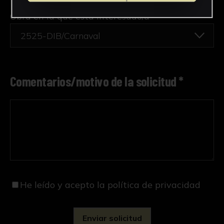
Obra en la que está interesado/a
*
2525-DIB/Carnaval
Comentarios/motivo de la solicitud *
He leído y acepto
la política de privacidad