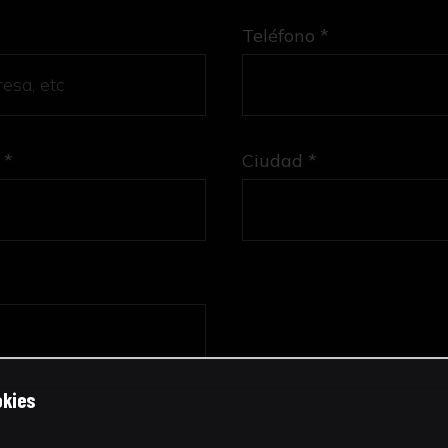
Teléfono *
 *
Ciudad *
okies