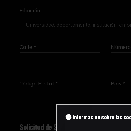
Filiación
Calle *
Número
Código Postal *
País *
Información sobre las co
Solicitud de Servicio