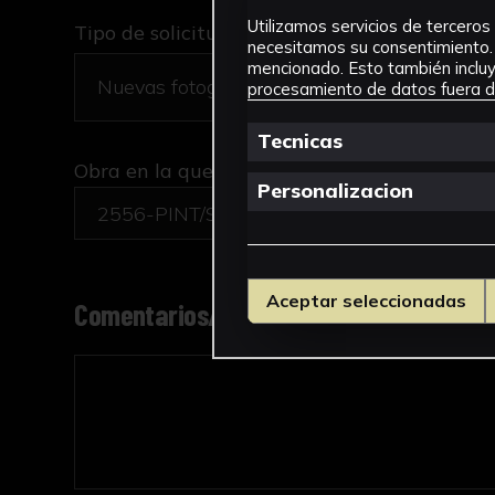
Utilizamos servicios de terceros 
Tipo de solicitud *
necesitamos su consentimiento. 
mencionado. Esto también incluye
procesamiento de datos fuera de
Tecnicas
Obra en la que está interesado/a
*
Personalizacion
2556-PINT/Ship of Fools (la nave de los loc
Aceptar seleccionadas
Comentarios/motivo de la solicitud *