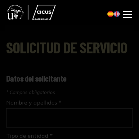
SOLICITUD DE SERVICIO
Datos del solicitante
* Campos obligatorios
Nombre y apellidos *
Tipo de entidad *