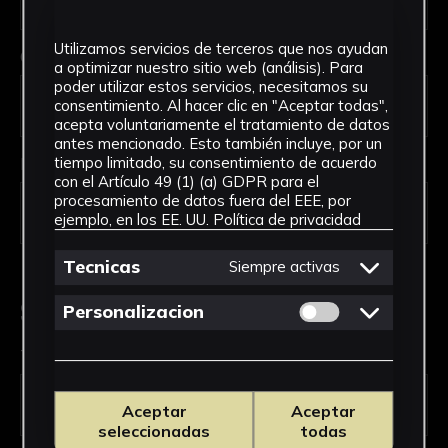
Utilizamos servicios de terceros que nos ayudan
Código Postal *
a optimizar nuestro sitio web (análisis). Para
poder utilizar estos servicios, necesitamos su
consentimiento. Al hacer clic en "Aceptar todas",
acepta voluntariamente el tratamiento de datos
antes mencionado. Esto también incluye, por un
País *
tiempo limitado, su consentimiento de acuerdo
con el Artículo 49 (1) (a) GDPR para el
procesamiento de datos fuera del EEE, por
ejemplo, en los EE. UU.
Política de privacidad
Tecnicas
Siempre activas
Solicitud de Servicio
Permitir cookies 
Personalizacion
Tipo de solicitud *
Aceptar
Aceptar
seleccionadas
todas