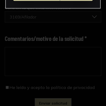
Obra en la que está interesado/a
*
3169/Afilador
Comentarios/motivo de la solicitud *
He leído y acepto
la política de privacidad