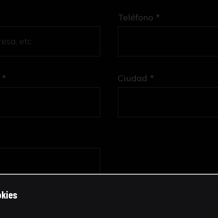
Teléfono *
 *
Ciudad *
okies