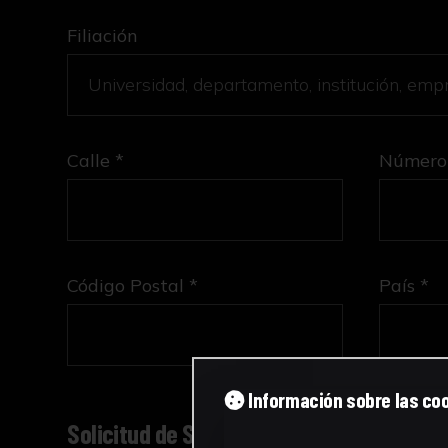
Filiación
Calle *
Número
Código Postal *
País *
Información sobre las co
Solicitud de Servicio