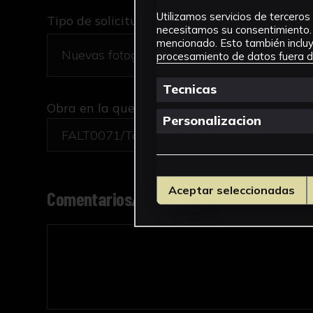
Utilizamos servicios de terceros 
Tipo de solicitud *
necesitamos su consentimiento. 
mencionado. Esto también incluye
procesamiento de datos fuera de
Tecnicas
Obra en la que está interesado/a
*
Personalizacion
FALT0071/Taller con ranchos de operarias
Aceptar seleccionadas
Comentarios/motivo de la solicitud *