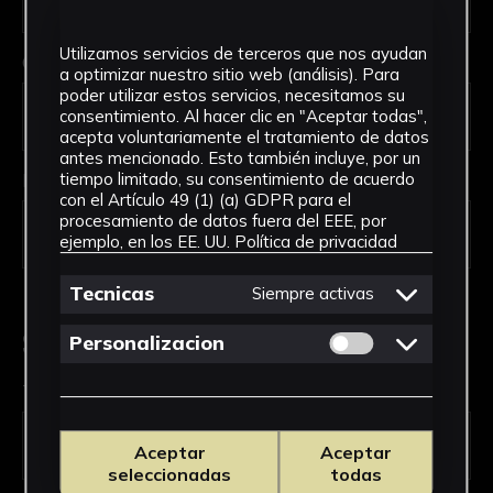
Utilizamos servicios de terceros que nos ayudan
Código Postal *
a optimizar nuestro sitio web (análisis). Para
poder utilizar estos servicios, necesitamos su
consentimiento. Al hacer clic en "Aceptar todas",
acepta voluntariamente el tratamiento de datos
antes mencionado. Esto también incluye, por un
País *
tiempo limitado, su consentimiento de acuerdo
con el Artículo 49 (1) (a) GDPR para el
procesamiento de datos fuera del EEE, por
ejemplo, en los EE. UU.
Política de privacidad
Tecnicas
Siempre activas
Solicitud de Servicio
Permitir cookies 
Personalizacion
Tipo de solicitud *
Aceptar
Aceptar
seleccionadas
todas