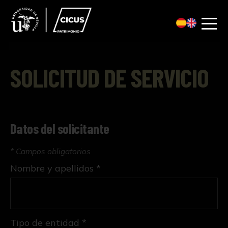
SOLICITUD DE SERVICIO
Datos del solicitante
* Campos obligatorios
Nombre y apellidos *
Tipo de entidad *