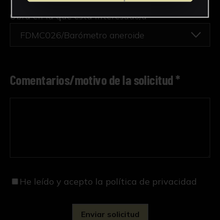
Obra en la que está interesado/a
*
FDMC026/Barómetro aneroide
Comentarios/motivo de la solicitud *
He leído y acepto
la política de privacidad