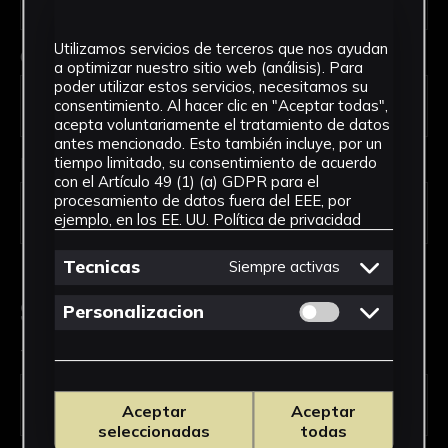
Utilizamos servicios de terceros que nos ayudan
Código Postal *
a optimizar nuestro sitio web (análisis). Para
poder utilizar estos servicios, necesitamos su
consentimiento. Al hacer clic en "Aceptar todas",
acepta voluntariamente el tratamiento de datos
antes mencionado. Esto también incluye, por un
País *
tiempo limitado, su consentimiento de acuerdo
con el Artículo 49 (1) (a) GDPR para el
procesamiento de datos fuera del EEE, por
ejemplo, en los EE. UU.
Política de privacidad
Tecnicas
Siempre activas
Solicitud de Servicio
Permitir cookies 
Personalizacion
Tipo de solicitud *
Aceptar
Aceptar
seleccionadas
todas