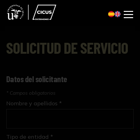
SOLICITUD DE SERVICIO
Datos del solicitante
* Campos obligatorios
Nombre y apellidos *
Tipo de entidad *