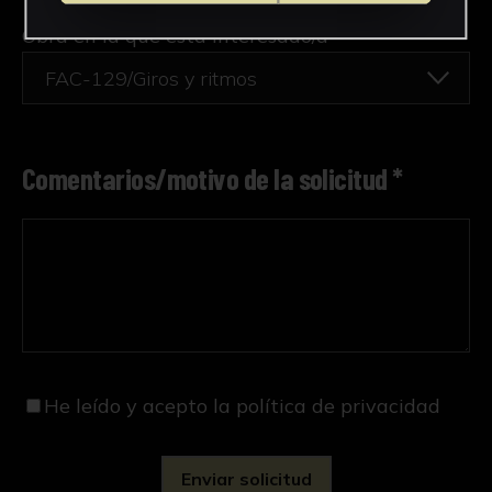
Obra en la que está interesado/a
*
FAC-129/Giros y ritmos
Comentarios/motivo de la solicitud *
He leído y acepto
la política de privacidad