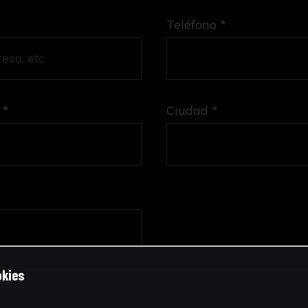
Teléfono *
 *
Ciudad *
okies