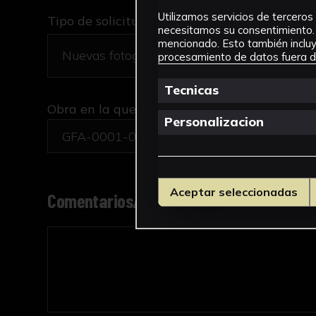
Utilizamos servicios de terceros 
Tipo de solicitud *
necesitamos su consentimiento. 
mencionado. Esto también incluye
procesamiento de datos fuera de
Tecnicas
Obra en la que está interesado/a
*
Personalizacion
GFA-0001-008/Monumento a la Inmaculada
Aceptar seleccionadas
Comentarios/motivo de la solicitud *