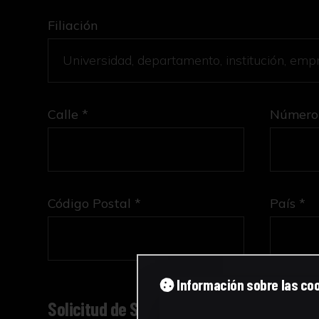
Filiación
Calle *
Número
Código Postal *
País *
Información sobre las co
Solicitud de Servicio