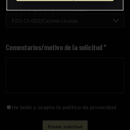
Obra en la que está interesado/a
*
FZO-CI-002/Ciconia ciconia
Comentarios/motivo de la solicitud *
He leído y acepto
la política de privacidad