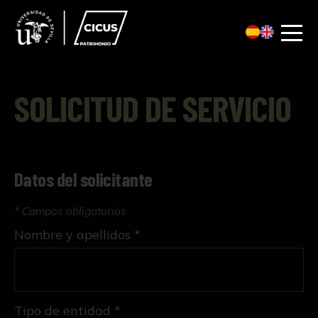
SOLICITUD DE SERVICIO
Datos del solicitante
* Campos obligatorios
Nombre y apellidos *
Tipo de entidad *