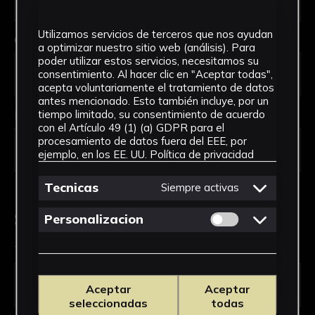
Utilizamos servicios de terceros que nos ayudan
Código Postal *
a optimizar nuestro sitio web (análisis). Para
poder utilizar estos servicios, necesitamos su
consentimiento. Al hacer clic en "Aceptar todas",
acepta voluntariamente el tratamiento de datos
antes mencionado. Esto también incluye, por un
País *
tiempo limitado, su consentimiento de acuerdo
con el Artículo 49 (1) (a) GDPR para el
procesamiento de datos fuera del EEE, por
ejemplo, en los EE. UU.
Política de privacidad
Tecnicas
Siempre activas
Solicitud de Servicio
Permitir cookies 
Personalizacion
Tipo de solicitud *
Aceptar
Aceptar
seleccionadas
todas