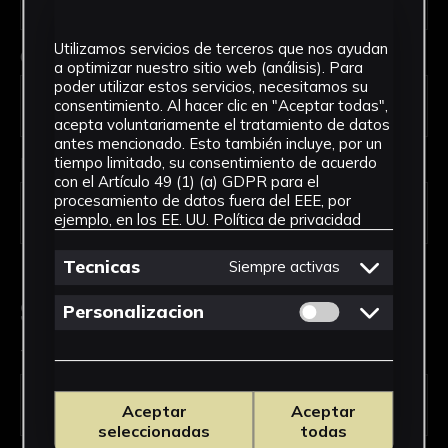
Utilizamos servicios de terceros que nos ayudan
Código Postal *
a optimizar nuestro sitio web (análisis). Para
poder utilizar estos servicios, necesitamos su
consentimiento. Al hacer clic en "Aceptar todas",
acepta voluntariamente el tratamiento de datos
antes mencionado. Esto también incluye, por un
País *
tiempo limitado, su consentimiento de acuerdo
con el Artículo 49 (1) (a) GDPR para el
procesamiento de datos fuera del EEE, por
ejemplo, en los EE. UU.
Política de privacidad
Tecnicas
Siempre activas
Solicitud de Servicio
Permitir cookies 
Personalizacion
Tipo de solicitud *
Aceptar
Aceptar
seleccionadas
todas