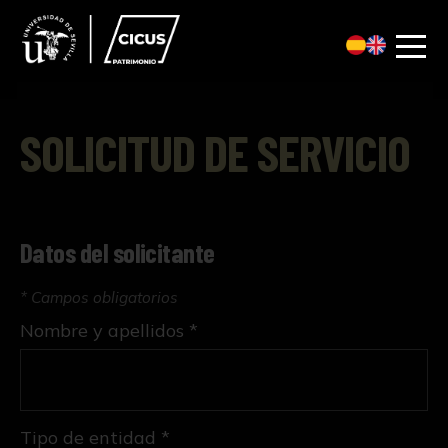
SOLICITUD DE SERVICIO
Datos del solicitante
* Campos obligatorios
Nombre y apellidos *
Tipo de entidad *