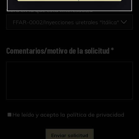
Obra en la que está interesado/a
*
FFAR-0002/Inyecciones uretrales "Itálica"
Comentarios/motivo de la solicitud *
He leído y acepto
la política de privacidad