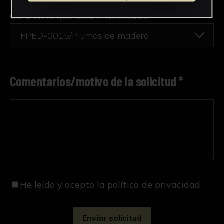
Obra en la que está interesado/a
*
FPED-0015/Plumas de madera
Comentarios/motivo de la solicitud *
He leído y acepto
la política de privacidad