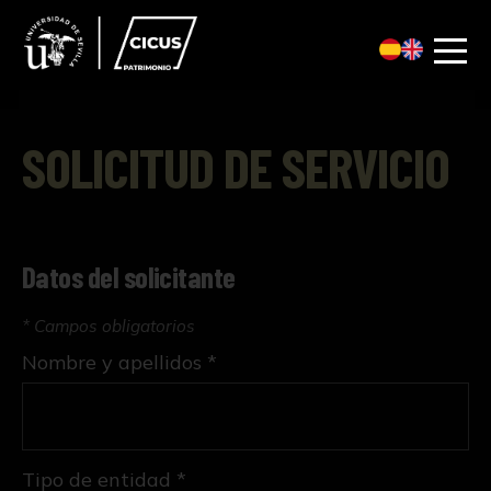
SOLICITUD DE SERVICIO
Datos del solicitante
* Campos obligatorios
Nombre y apellidos *
Tipo de entidad *