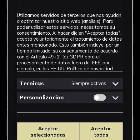
Utilizamos servicios de terceros que nos ayudan
Código Postal *
a optimizar nuestro sitio web (análisis). Para
poder utilizar estos servicios, necesitamos su
consentimiento. Al hacer clic en "Aceptar todas",
acepta voluntariamente el tratamiento de datos
antes mencionado. Esto también incluye, por un
País *
tiempo limitado, su consentimiento de acuerdo
con el Artículo 49 (1) (a) GDPR para el
procesamiento de datos fuera del EEE, por
ejemplo, en los EE. UU.
Política de privacidad
Tecnicas
Siempre activas
Solicitud de Servicio
Permitir cookies 
Personalizacion
Tipo de solicitud *
Aceptar
Aceptar
seleccionadas
todas