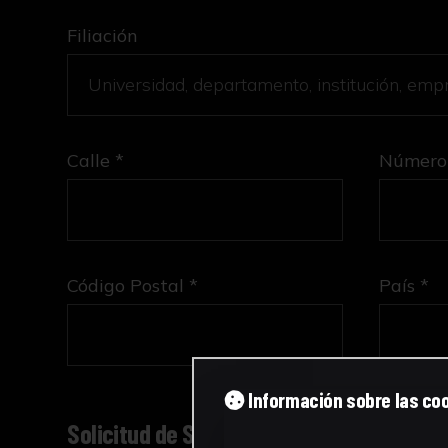
Filiación
Calle *
Número
Código Postal *
País *
Información sobre las co
Solicitud de Servicio