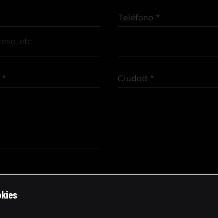
Teléfono *
 *
Ciudad *
okies