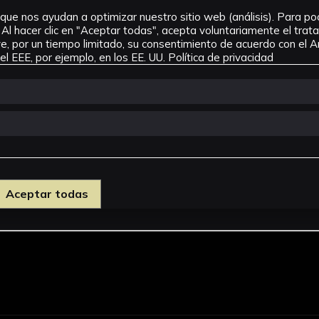
que nos ayudan a optimizar nuestro sitio web (análisis). Para pode
Al hacer clic en "Aceptar todas", acepta voluntariamente el tra
, por un tiempo limitado, su consentimiento de acuerdo con el Ar
l EEE, por ejemplo, en los EE. UU.
Política de privacidad
- Método de Enseñanza de la lectura por la escritura
Aceptar todas