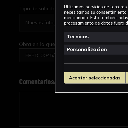
Utilizamos servicios de terceros 
Tipo de solicitud *
necesitamos su consentimiento. 
mencionado. Esto también incluye
procesamiento de datos fuera de
Tecnicas
Obra en la que está interesado/a
*
Personalizacion
FPED-0045/Cuaderno Rayas (segunda parte) 
Aceptar seleccionadas
Comentarios/motivo de la solicitud *