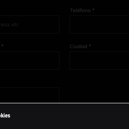
Teléfono *
 *
Ciudad *
okies