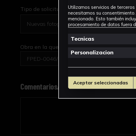
Utilizamos servicios de terceros 
Tipo de solicitud *
necesitamos su consentimiento. 
mencionado. Esto también incluye
procesamiento de datos fuera de
Tecnicas
Obra en la que está interesado/a
*
Personalizacion
FPED-0046/Yo leo y juego. Juego educativo 
Aceptar seleccionadas
Comentarios/motivo de la solicitud *