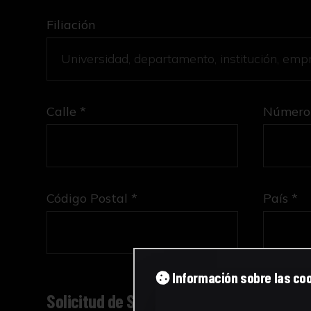
Filiación
Calle *
Número
Código Postal *
País *
Información sobre las co
Solicitud de Servicio