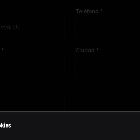
Teléfono *
 *
Ciudad *
okies