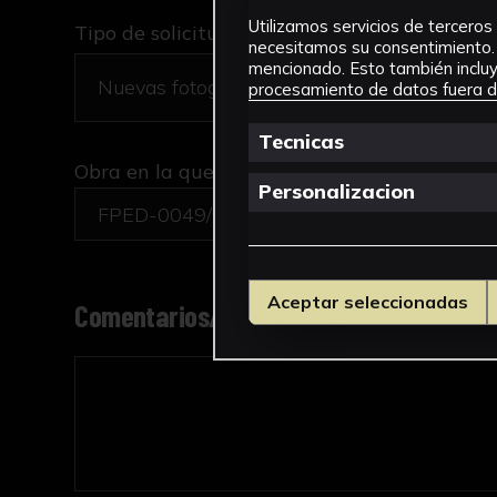
Utilizamos servicios de terceros 
Tipo de solicitud *
necesitamos su consentimiento. 
mencionado. Esto también incluye
procesamiento de datos fuera de
Tecnicas
Obra en la que está interesado/a
*
Personalizacion
FPED-0049/Pizarra
Aceptar seleccionadas
Comentarios/motivo de la solicitud *