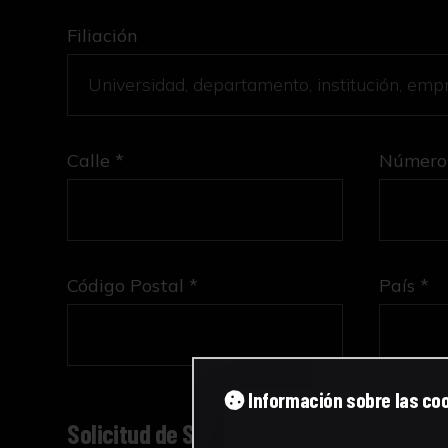
Filiación
Calle *
Número
Código Postal *
País *
Información sobre las co
Solicitud de Servicio