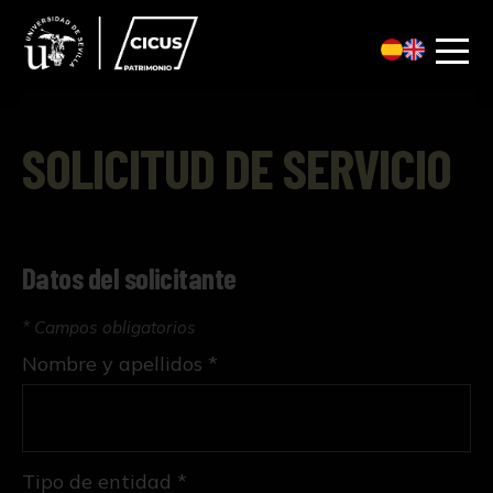
SOLICITUD DE SERVICIO
Datos del solicitante
* Campos obligatorios
Nombre y apellidos *
Tipo de entidad *