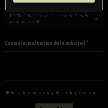
Obra en la que está interesado/a
*
FPED-0060/Libro de Historia de España
(segundo grado)
Comentarios/motivo de la solicitud *
He leído y acepto
la política de privacidad