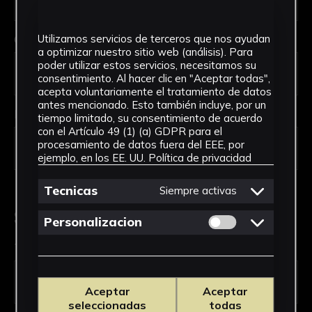
Código Postal *
Utilizamos servicios de terceros que nos ayudan
a optimizar nuestro sitio web (análisis). Para
poder utilizar estos servicios, necesitamos su
consentimiento. Al hacer clic en "Aceptar todas",
acepta voluntariamente el tratamiento de datos
antes mencionado. Esto también incluye, por un
País *
tiempo limitado, su consentimiento de acuerdo
con el Artículo 49 (1) (a) GDPR para el
procesamiento de datos fuera del EEE, por
ejemplo, en los EE. UU.
Política de privacidad
Tecnicas
Siempre activas
Solicitud de Servicio
Permitir cookies 
Personalizacion
Tipo de solicitud *
Aceptar
Aceptar
seleccionadas
todas