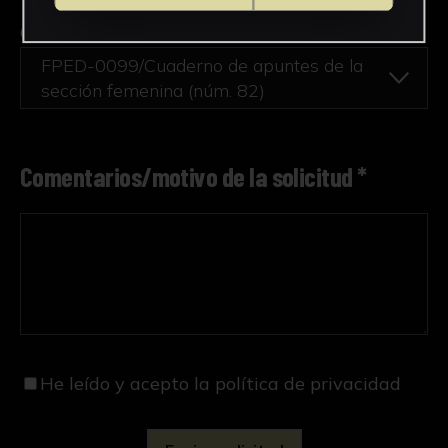
Obra en la que está interesado/a
*
FPED-0099/Cuaderno de apuntes de la
sección femenina (núm. 82)
Comentarios/motivo de la solicitud *
He leído y acepto
la política de privacidad