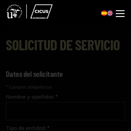
SOLICITUD DE SERVICIO
Datos del solicitante
* Campos obligatorios
Nombre y apellidos *
Tipo de entidad *