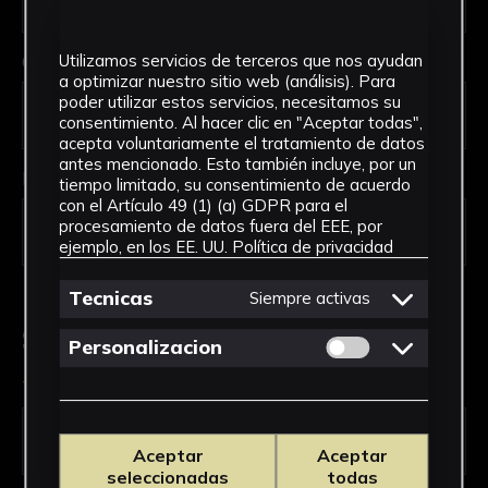
Código Postal *
Utilizamos servicios de terceros que nos ayudan
a optimizar nuestro sitio web (análisis). Para
poder utilizar estos servicios, necesitamos su
consentimiento. Al hacer clic en "Aceptar todas",
acepta voluntariamente el tratamiento de datos
antes mencionado. Esto también incluye, por un
País *
tiempo limitado, su consentimiento de acuerdo
con el Artículo 49 (1) (a) GDPR para el
procesamiento de datos fuera del EEE, por
ejemplo, en los EE. UU.
Política de privacidad
Tecnicas
Siempre activas
Solicitud de Servicio
Permitir cookies 
Personalizacion
Tipo de solicitud *
Aceptar
Aceptar
seleccionadas
todas