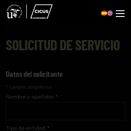
SOLICITUD DE SERVICIO
Datos del solicitante
* Campos obligatorios
Nombre y apellidos *
Tipo de entidad *