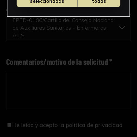
seleccionadas
todas
Obra en la que está interesado/a
*
FPED-0106/Cartilla del Consejo Nacional
de Auxiliares Sanitarios - Enfermeras
A.T.S.
Comentarios/motivo de la solicitud *
He leído y acepto
la política de privacidad