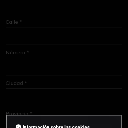
Calle *
Número *
Ciudad *
Provincia *
Información sobre las cookies