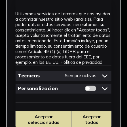
Utilizamos servicios de terceros que nos ayudan
Código Postal *
a optimizar nuestro sitio web (análisis). Para
poder utilizar estos servicios, necesitamos su
consentimiento. Al hacer clic en "Aceptar todas",
acepta voluntariamente el tratamiento de datos
antes mencionado. Esto también incluye, por un
País *
tiempo limitado, su consentimiento de acuerdo
con el Artículo 49 (1) (a) GDPR para el
procesamiento de datos fuera del EEE, por
ejemplo, en los EE. UU.
Política de privacidad
Tecnicas
Siempre activas
Solicitud de Servicio
Permitir cookies 
Personalizacion
Tipo de solicitud *
Aceptar
Aceptar
seleccionadas
todas