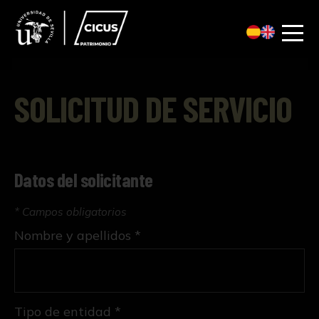
SOLICITUD DE SERVICIO
Datos del solicitante
* Campos obligatorios
Nombre y apellidos *
Tipo de entidad *