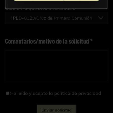
Obra en la que está interesado/a
*
FPED-0123/Cruz de Primera Comunión
Comentarios/motivo de la solicitud *
He leído y acepto
la política de privacidad