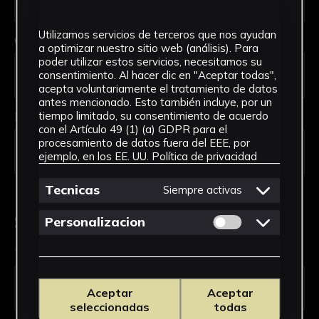
Utilizamos servicios de terceros que nos ayudan
Código Postal *
a optimizar nuestro sitio web (análisis). Para
poder utilizar estos servicios, necesitamos su
consentimiento. Al hacer clic en "Aceptar todas",
acepta voluntariamente el tratamiento de datos
antes mencionado. Esto también incluye, por un
País *
tiempo limitado, su consentimiento de acuerdo
con el Artículo 49 (1) (a) GDPR para el
procesamiento de datos fuera del EEE, por
ejemplo, en los EE. UU.
Política de privacidad
Tecnicas
Siempre activas
Solicitud de Servicio
Permitir cookies 
Personalizacion
Tipo de solicitud *
Aceptar
Aceptar
seleccionadas
todas