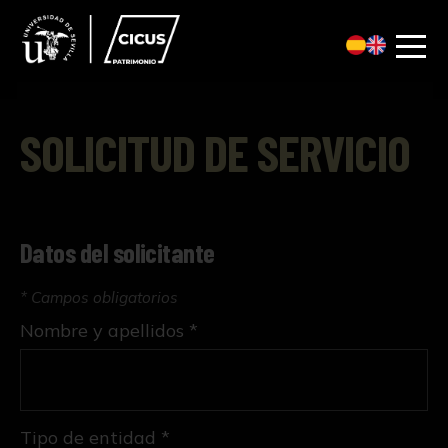
SOLICITUD DE SERVICIO
Datos del solicitante
* Campos obligatorios
Nombre y apellidos *
Tipo de entidad *