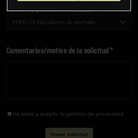
Obra en la que está interesado/a
*
FPED-0136/Labores de dechado
Comentarios/motivo de la solicitud *
He leído y acepto
la política de privacidad