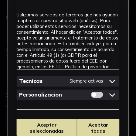
Utilizamos servicios de terceros que nos ayudan
Código Postal *
a optimizar nuestro sitio web (análisis). Para
poder utilizar estos servicios, necesitamos su
consentimiento. Al hacer clic en "Aceptar todas",
acepta voluntariamente el tratamiento de datos
antes mencionado. Esto también incluye, por un
País *
tiempo limitado, su consentimiento de acuerdo
con el Artículo 49 (1) (a) GDPR para el
procesamiento de datos fuera del EEE, por
ejemplo, en los EE. UU.
Política de privacidad
Tecnicas
Siempre activas
Solicitud de Servicio
Permitir cookies 
Personalizacion
Tipo de solicitud *
Aceptar
Aceptar
seleccionadas
todas