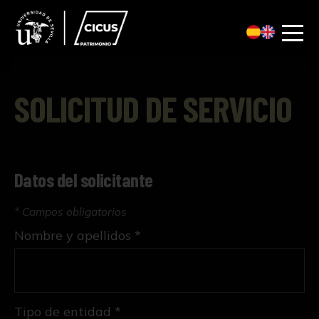
SOLICITUD DE SERVICIO
Datos del solicitante
* Campos obligatorios
Nombre y apellidos *
Tipo de entidad *